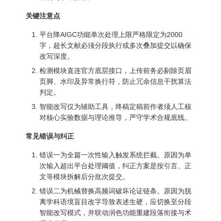
关键注意点
平台降AIGC功能单次处理上限严格限定为2000
字，超长文献必须分段执行或多次叠加提交以确保
改写深度。
检测模块直连官方底层接口，上传前务必剔除页眉
页脚、水印及异常换行符，防止冗余信息干扰算法
判定。
智能改写仅为辅助工具，终稿定稿前作者须人工核
对核心实验数据与理论推导，严守学术合规底线。
常见错误与纠正
错误一为全篇一次性输入触发系统拦截。原因为单
次输入超出平台处理阈值，纠正方案是按引言、正
文等模块拆解后分批次提交。
错误二为机械替换高频词破坏论证链条。原因为脱
离学科语境盲目改字导致表述生硬，应切换至分段
智能改写模式，并联动润色功能重建段落衔接与术